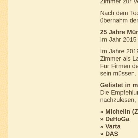
Zimmer zur V
Nach dem Tod
übernahm der
25 Jahre Mün
Im Jahr 2015
Im Jahre 2019
Zimmer als La
Für Firmen de
sein müssen.
Gelistet in 
Die Empfehlun
nachzulesen, w
» Michelin (
Z
» DeHoGa
» Varta
»
DAS