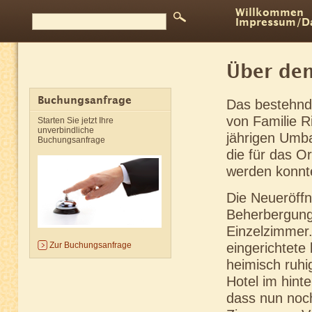
Willkommen
Impressum/Da
Über den
Buchungsanfrage
Das bestehn
von Familie R
Starten Sie jetzt Ihre
unverbindliche
jährigen Umba
Buchungsanfrage
die für das O
werden konnt
Die Neueröff
Beherbergungs
Einzelzimmer.
eingerichtete
Zur Buchungsanfrage
heimisch ruh
Hotel im hint
dass nun noch